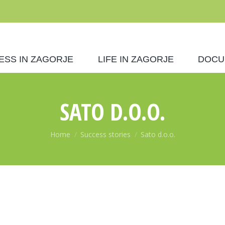
ESS IN ZAGORJE
LIFE IN ZAGORJE
DOCU
SATO D.O.O.
You are here:
Home
Success stories
Sato d.o.o.