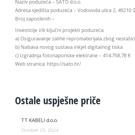
Naziv poduzeća – SATO d.o.o.
Adresa sjedišta poduzeća – Vodovoda ulica 2, 49210
Broj zaposlenih –
Investicije i/ili ključni projekti poduzeća:
a) Osiguravanje zalihe repromaterijala zbog nestašice
b) Nabava novog sustava inkjet digitalnog tiska
c) Izgradnja fotonaponske elektrane – 414.758,78 €
Web stranica: https://sato.hr/
Ostale uspješne priče
TT KABELI d.o.o.
October 25, 2024