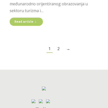
međunarodno orijentiranog obrazovanja u
sektoru turizma i…
Read article
1
2
→