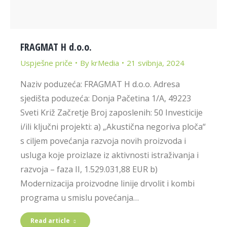
FRAGMAT H d.o.o.
Uspješne priče
By
krMedia
21 svibnja, 2024
Naziv poduzeća: FRAGMAT H d.o.o. Adresa
sjedišta poduzeća: Donja Pačetina 1/A, 49223
Sveti Križ Začretje Broj zaposlenih: 50 Investicije
i/ili ključni projekti: a) „Akustična negoriva ploča“
s ciljem povećanja razvoja novih proizvoda i
usluga koje proizlaze iz aktivnosti istraživanja i
razvoja – faza II, 1.529.031,88 EUR b)
Modernizacija proizvodne linije drvolit i kombi
programa u smislu povećanja…
Read article